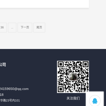
36
...
下一页
尾页
公司
24159650@qq.com
18
关注我们
路23号内101